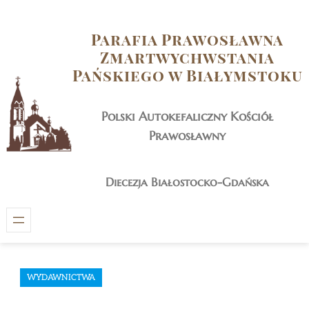
Przejdź
do
Parafia Prawosławna
treści
Zmartwychwstania
Pańskiego w Białymstoku
Polski Autokefaliczny Kościół
Prawosławny
Diecezja Białostocko-Gdańska
WYDAWNICTWA