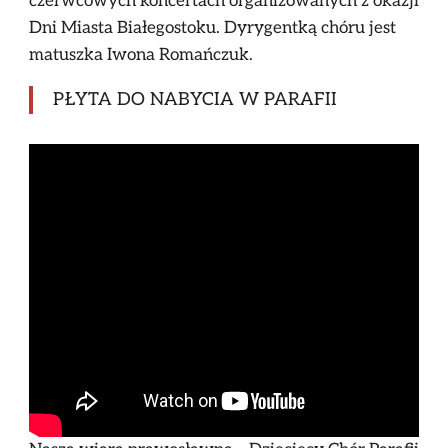
czerwcowych koncertach organizowanych z okazji
Dni Miasta Białegostoku. Dyrygentką chóru jest
matuszka Iwona Romańczuk.
PŁYTA DO NABYCIA W PARAFII