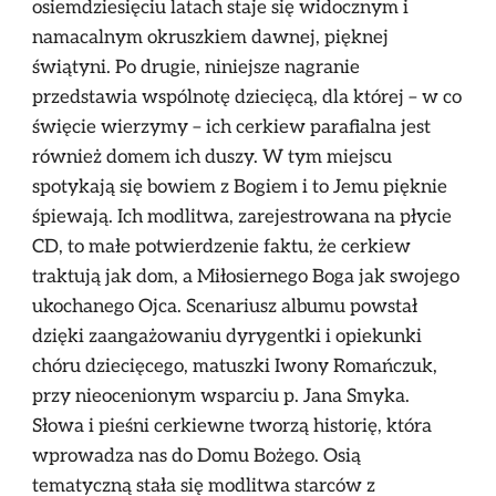
osiemdziesięciu latach staje się widocznym i
namacalnym okruszkiem dawnej, pięknej
świątyni. Po drugie, niniejsze nagranie
przedstawia wspólnotę dziecięcą, dla której – w co
święcie wierzymy – ich cerkiew parafialna jest
również domem ich duszy. W tym miejscu
spotykają się bowiem z Bogiem i to Jemu pięknie
śpiewają. Ich modlitwa, zarejestrowana na płycie
CD, to małe potwierdzenie faktu, że cerkiew
traktują jak dom, a Miłosiernego Boga jak swojego
ukochanego Ojca. Scenariusz albumu powstał
dzięki zaangażowaniu dyrygentki i opiekunki
chóru dziecięcego, matuszki Iwony Romańczuk,
przy nieocenionym wsparciu p. Jana Smyka.
Słowa i pieśni cerkiewne tworzą historię, która
wprowadza nas do Domu Bożego. Osią
tematyczną stała się modlitwa starców z